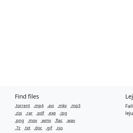
Find files
Le
.torrent
.mp4
.avi
.mkv
.mp3
Fai
lej
.zip
.rar
.pdf
.exe
.jpg
.png
.mov
.wmv
.flac
.wav
.7z
.txt
.doc
.gif
.iso