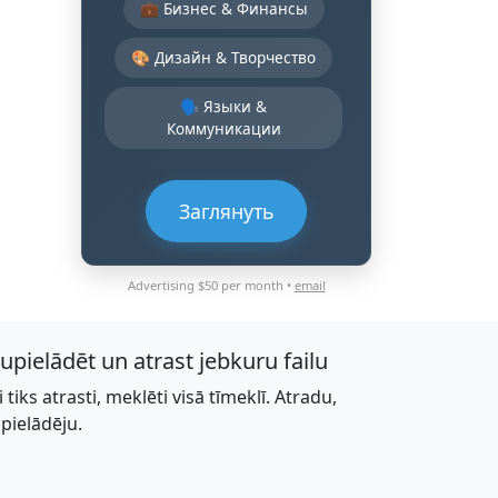
💼 Бизнес & Финансы
🎨 Дизайн & Творчество
🗣️ Языки &
Коммуникации
Заглянуть
Advertising $50 per month •
email
jupielādēt un atrast jebkuru failu
li tiks atrasti, meklēti visā tīmeklī. Atradu,
upielādēju.