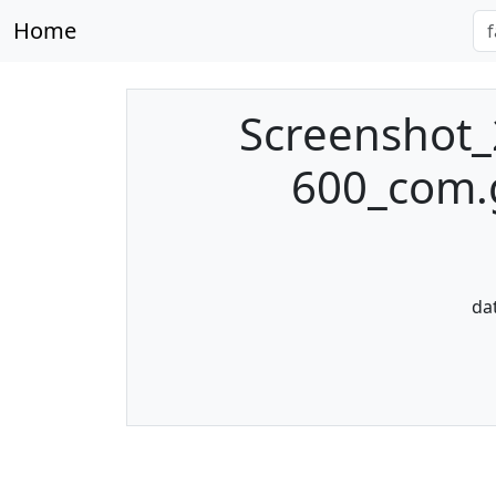
Home
Screenshot_
600_com.g
da