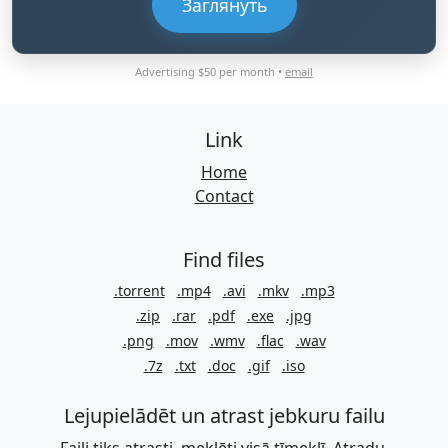
Заглянуть
Advertising $50 per month •
email
Link
Home
Contact
Find files
.torrent
.mp4
.avi
.mkv
.mp3
.zip
.rar
.pdf
.exe
.jpg
.png
.mov
.wmv
.flac
.wav
.7z
.txt
.doc
.gif
.iso
Lejupielādēt un atrast jebkuru failu