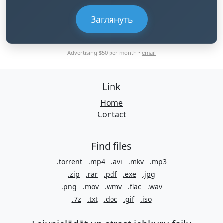
Заглянуть
Advertising $50 per month •
email
Link
Home
Contact
Find files
.torrent
.mp4
.avi
.mkv
.mp3
.zip
.rar
.pdf
.exe
.jpg
.png
.mov
.wmv
.flac
.wav
.7z
.txt
.doc
.gif
.iso