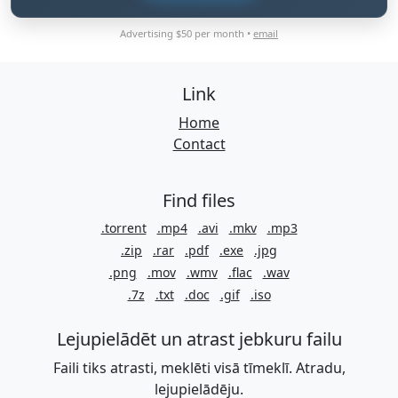
Advertising $50 per month •
email
Link
Home
Contact
Find files
.torrent
.mp4
.avi
.mkv
.mp3
.zip
.rar
.pdf
.exe
.jpg
.png
.mov
.wmv
.flac
.wav
.7z
.txt
.doc
.gif
.iso
Lejupielādēt un atrast jebkuru failu
Faili tiks atrasti, meklēti visā tīmeklī. Atradu,
lejupielādēju.