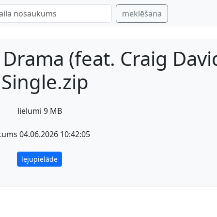
meklēšana
Drama (feat. Craig Davi
 Single.zip
lielumi 9 MB
tums 04.06.2026 10:42:05
lejupielāde