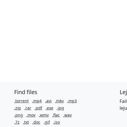
Find files
Le
.torrent
.mp4
.avi
.mkv
.mp3
Fai
lej
.zip
.rar
.pdf
.exe
.jpg
.png
.mov
.wmv
.flac
.wav
.7z
.txt
.doc
.gif
.iso