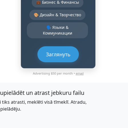
💼 Бизнес & Финансы
🎨 Дизайн & Творчество
🗣️ Языки &
Коммуникации
Заглянуть
Advertising $50 per month •
email
jupielādēt un atrast jebkuru failu
li tiks atrasti, meklēti visā tīmeklī. Atradu,
upielādēju.