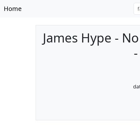
Home
James Hype - No 
-
da