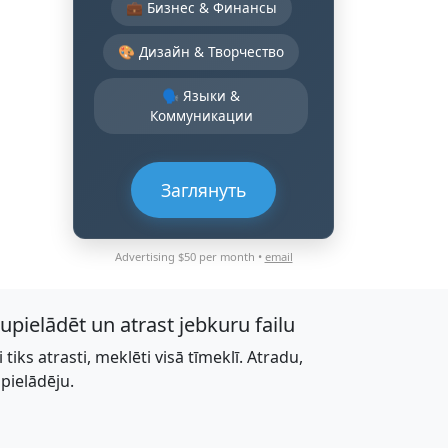
💼 Бизнес & Финансы
🎨 Дизайн & Творчество
🗣️ Языки &
Коммуникации
Заглянуть
Advertising $50 per month •
email
jupielādēt un atrast jebkuru failu
li tiks atrasti, meklēti visā tīmeklī. Atradu,
upielādēju.