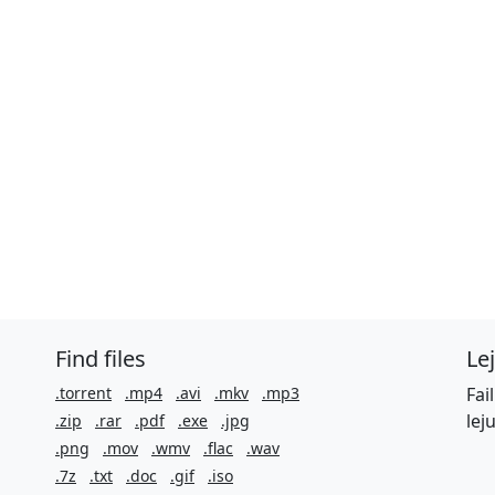
Find files
Le
.torrent
.mp4
.avi
.mkv
.mp3
Fai
lej
.zip
.rar
.pdf
.exe
.jpg
.png
.mov
.wmv
.flac
.wav
.7z
.txt
.doc
.gif
.iso