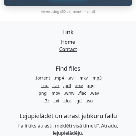
Advertising $50 per month •
email
Link
Home
Contact
Find files
.torrent
.mp4
.avi
.mkv
.mp3
.zip
.rar
.pdf
.exe
.jpg
.png
.mov
.wmv
.flac
.wav
.7z
.txt
.doc
.gif
.iso
Lejupielādēt un atrast jebkuru failu
Faili tiks atrasti, meklēti visā tīmeklī. Atradu,
lejupielādēju.