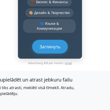
💼 Бизнес & Финансы
🎨 Дизайн & Творчество
🗣️ Языки &
Коммуникации
Заглянуть
Advertising $50 per month •
email
jupielādēt un atrast jebkuru failu
li tiks atrasti, meklēti visā tīmeklī. Atradu,
upielādēju.