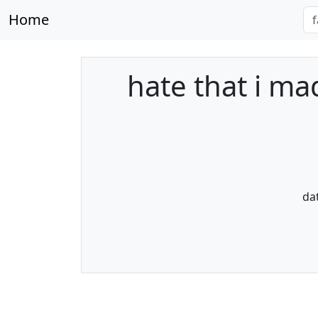
Home
hate that i m
da