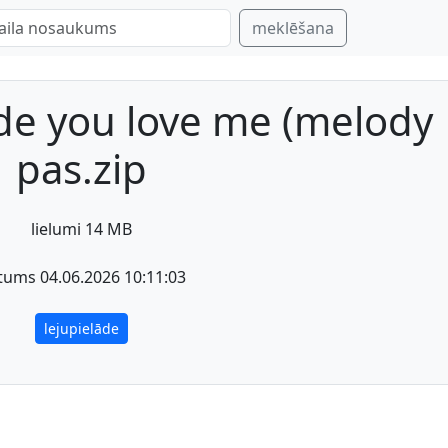
meklēšana
ade you love me (melody
pas.zip
lielumi 14 MB
tums 04.06.2026 10:11:03
lejupielāde