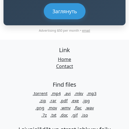
Заглянуть
Advertising $50 per month •
email
Link
Home
Contact
Find files
.torrent
.mp4
.avi
.mkv
.mp3
.zip
.rar
.pdf
.exe
.jpg
.png
.mov
.wmv
.flac
.wav
.7z
.txt
.doc
.gif
.iso