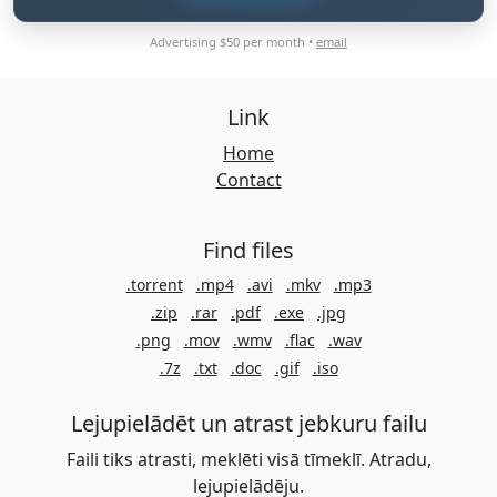
Advertising $50 per month •
email
Link
Home
Contact
Find files
.torrent
.mp4
.avi
.mkv
.mp3
.zip
.rar
.pdf
.exe
.jpg
.png
.mov
.wmv
.flac
.wav
.7z
.txt
.doc
.gif
.iso
Lejupielādēt un atrast jebkuru failu
Faili tiks atrasti, meklēti visā tīmeklī. Atradu,
lejupielādēju.