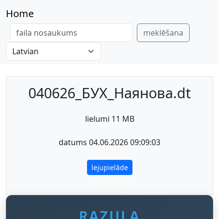
Home
meklēšana
040626_БУХ_Наянова.dt
lielumi 11 MB
datums 04.06.2026 09:09:03
lejupielāde
RAZULA