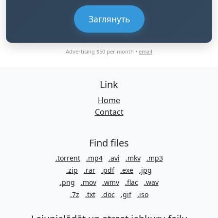
Заглянуть
Advertising $50 per month •
email
Link
Home
Contact
Find files
.torrent
.mp4
.avi
.mkv
.mp3
.zip
.rar
.pdf
.exe
.jpg
.png
.mov
.wmv
.flac
.wav
.7z
.txt
.doc
.gif
.iso