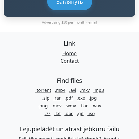
Заглянуть
Advertising $50 per month •
email
Link
Home
Contact
Find files
.torrent
.mp4
.avi
.mkv
.mp3
.zip
.rar
.pdf
.exe
.jpg
.png
.mov
.wmv
.flac
.wav
.7z
.txt
.doc
.gif
.iso
Lejupielādēt un atrast jebkuru failu