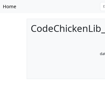
Home
CodeChickenLib_1
da