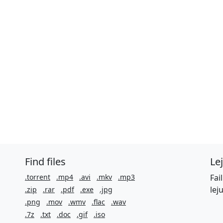
Find files
Le
.torrent
.mp4
.avi
.mkv
.mp3
Fai
lej
.zip
.rar
.pdf
.exe
.jpg
.png
.mov
.wmv
.flac
.wav
.7z
.txt
.doc
.gif
.iso