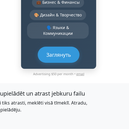
💼 Бизнес & Финансы
🎨 Дизайн & Творчество
🗣️ Языки &
Коммуникации
Заглянуть
Advertising $50 per month •
email
jupielādēt un atrast jebkuru failu
li tiks atrasti, meklēti visā tīmeklī. Atradu,
upielādēju.