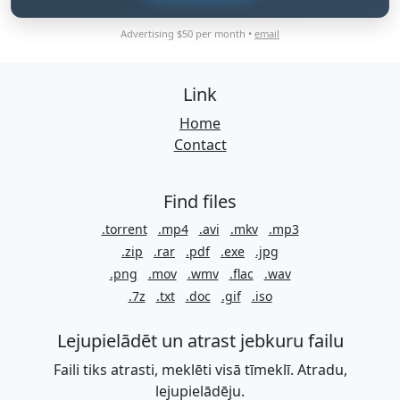
Advertising $50 per month •
email
Link
Home
Contact
Find files
.torrent
.mp4
.avi
.mkv
.mp3
.zip
.rar
.pdf
.exe
.jpg
.png
.mov
.wmv
.flac
.wav
.7z
.txt
.doc
.gif
.iso
Lejupielādēt un atrast jebkuru failu
Faili tiks atrasti, meklēti visā tīmeklī. Atradu,
lejupielādēju.