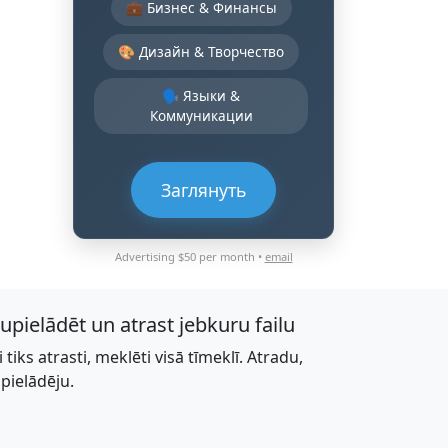
💼 Бизнес & Финансы
🎨 Дизайн & Творчество
🗣️ Языки &
Коммуникации
Заглянуть
Advertising $50 per month •
email
jupielādēt un atrast jebkuru failu
li tiks atrasti, meklēti visā tīmeklī. Atradu,
upielādēju.