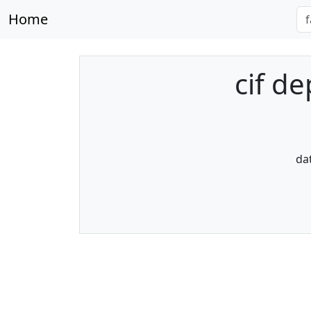
Home
cif d
da