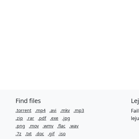
Find files
Le
.torrent
.mp4
.avi
.mkv
.mp3
Fai
lej
.zip
.rar
.pdf
.exe
.jpg
.png
.mov
.wmv
.flac
.wav
.7z
.txt
.doc
.gif
.iso