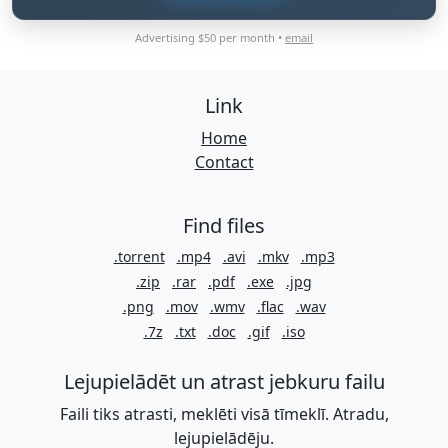
Advertising $50 per month •
email
Link
Home
Contact
Find files
.torrent
.mp4
.avi
.mkv
.mp3
.zip
.rar
.pdf
.exe
.jpg
.png
.mov
.wmv
.flac
.wav
.7z
.txt
.doc
.gif
.iso
Lejupielādēt un atrast jebkuru failu
Faili tiks atrasti, meklēti visā tīmeklī. Atradu,
lejupielādēju.